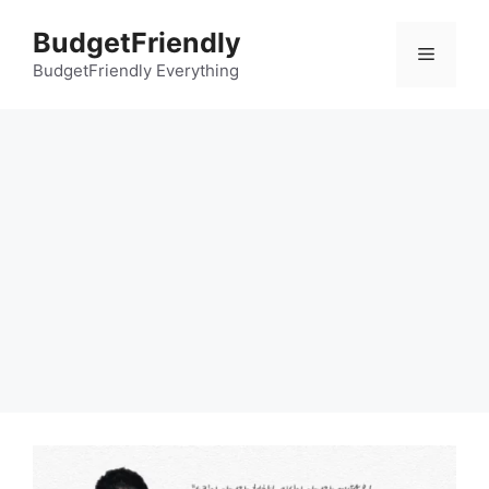
컨
BudgetFriendly
텐
메
츠
BudgetFriendly Everything
로
뉴
건
너
뛰
기