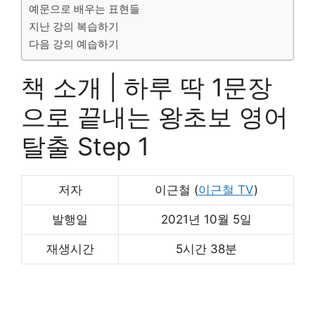
예문으로 배우는 표현들
지난 강의 복습하기
다음 강의 예습하기
책 소개 | 하루 딱 1문장
으로 끝내는 왕초보 영어
탈출 Step 1
저자
이근철 (
이근철 TV
)
발행일
2021년 10월 5일
재생시간
5시간 38분