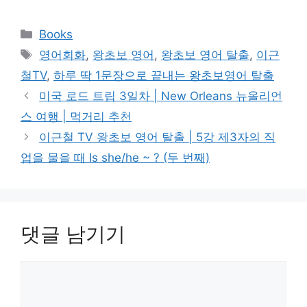
카
Books
테
태
영어회화
,
왕초보 영어
,
왕초보 영어 탈출
,
이근
고
그
철TV
,
하루 딱 1문장으로 끝내는 왕초보영어 탈출
리
미국 로드 트립 3일차 | New Orleans 뉴올리언
스 여행 | 먹거리 추천
이근철 TV 왕초보 영어 탈출 | 5강 제3자의 직
업을 물을 때 Is she/he ~ ? (두 번째)
댓글 남기기
댓
글