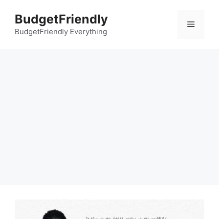
컨
BudgetFriendly
텐
메
츠
BudgetFriendly Everything
로
뉴
건
너
뛰
기