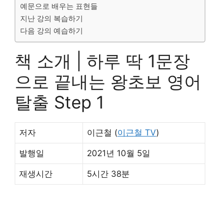
예문으로 배우는 표현들
지난 강의 복습하기
다음 강의 예습하기
책 소개 | 하루 딱 1문장
으로 끝내는 왕초보 영어
탈출 Step 1
저자
이근철 (
이근철 TV
)
발행일
2021년 10월 5일
재생시간
5시간 38분