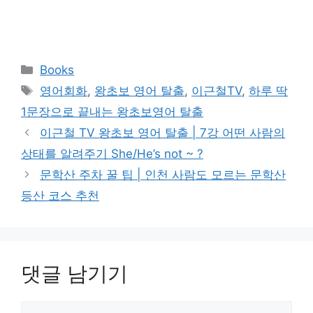
카
Books
테
태
영어회화
,
왕초보 영어 탈출
,
이근철TV
,
하루 딱
고
그
1문장으로 끝내는 왕초보영어 탈출
리
이근철 TV 왕초보 영어 탈출 | 7강 어떤 사람의
상태를 알려주기 She/He’s not ~ ?
문학산 주차 꿀 팁 | 인천 사람도 모르는 문학산
등산 코스 추천
댓글 남기기
댓