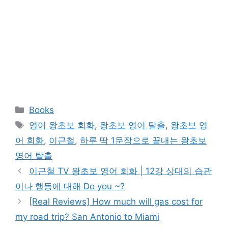
카
Books
테
태
영어 왕초보 회화
,
왕초보 영어 탈출
,
왕초보 영
고
그
어 회화
,
이근철
,
하루 딱 1문장으로 끝내는 왕초보
리
영어 탈출
이근철 TV 왕초보 영어 회화 | 12강 상대의 습관
이나 행동에 대해 Do you ~?
[Real Reviews] How much will gas cost for
my road trip? San Antonio to Miami