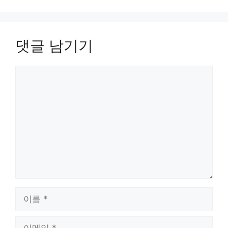
댓글 남기기
댓
글
이
름
이