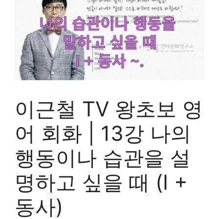
이근철 TV 왕초보 영
어 회화 | 13강 나의
행동이나 습관을 설
명하고 싶을 때 (I +
동사)