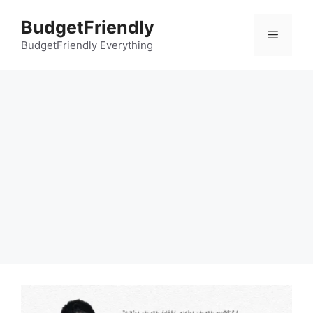
컨
BudgetFriendly
텐
메
츠
BudgetFriendly Everything
로
뉴
건
너
뛰
기