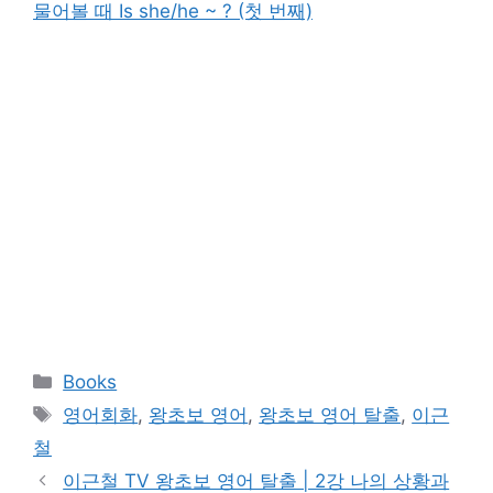
물어볼 때 Is she/he ~ ? (첫 번째)
카
Books
테
태
영어회화
,
왕초보 영어
,
왕초보 영어 탈출
,
이근
고
그
철
리
이근철 TV 왕초보 영어 탈출 | 2강 나의 상황과