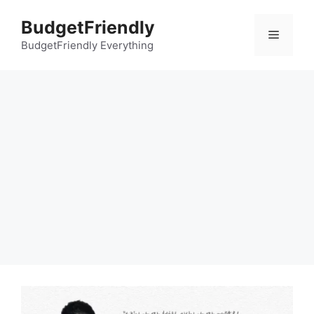
컨
BudgetFriendly
텐
메
츠
BudgetFriendly Everything
로
뉴
건
너
뛰
기