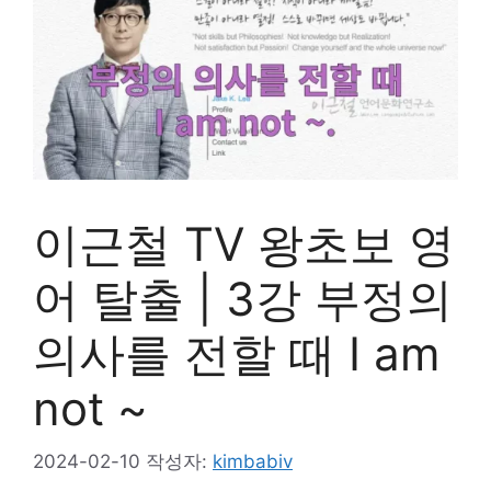
이근철 TV 왕초보 영
어 탈출 | 3강 부정의
의사를 전할 때 I am
not ~
2024-02-10
작성자:
kimbabiv