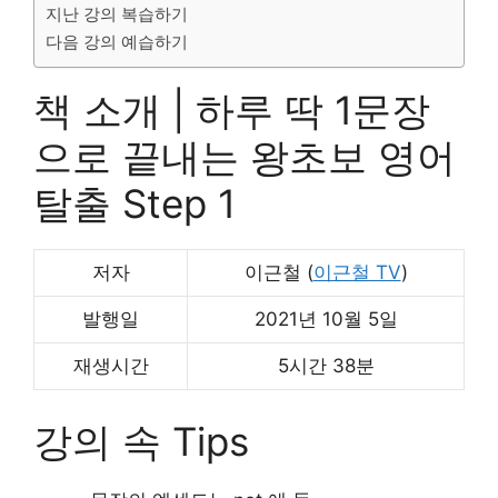
지난 강의 복습하기
다음 강의 예습하기
책 소개 | 하루 딱 1문장
으로 끝내는 왕초보 영어
탈출 Step 1
저자
이근철 (
이근철 TV
)
발행일
2021년 10월 5일
재생시간
5시간 38분
강의 속 Tips