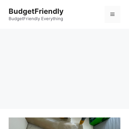
컨
BudgetFriendly
텐
메
츠
BudgetFriendly Everything
로
뉴
건
너
뛰
기