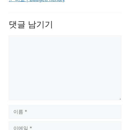
댓글 남기기
댓
글
이
름
이