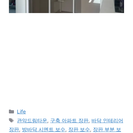
카
Life
테
태
관악드림타운
,
구축 아파트 장판
,
바닥 인테리어
고
그
장판
,
방바닥 시멘트 보수
,
장판 보수
,
장판 부분 보
리