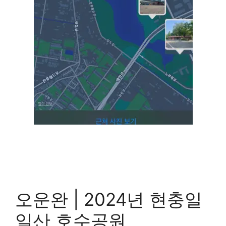
오운완 | 2024년 현충일
일산 호수공원