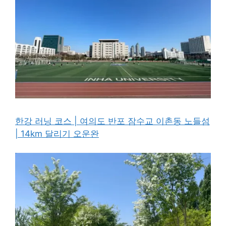
한강 러닝 코스 | 여의도 반포 잠수교 이촌동 노들섬
| 14km 달리기 오운완