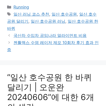
카
Running
테
태
일산 러닝 코스 추천
,
일산 호수공원
,
일산 호수
고
그
공원 달리기
,
일산 호수공원 러닝
,
일산 호수공원 한
리
바퀴
국산차 수입차 공임나라 얼라이먼트 비용
젠틀맥스 수염 레이저 제모 10회차 후기 효과 인
증
“일산 호수공원 한 바퀴
달리기 | 오운완
20240606”에 대한 6개