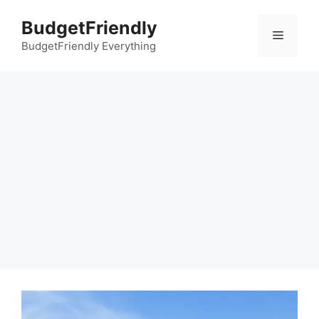
컨
BudgetFriendly
텐
메
츠
BudgetFriendly Everything
로
뉴
건
너
뛰
기