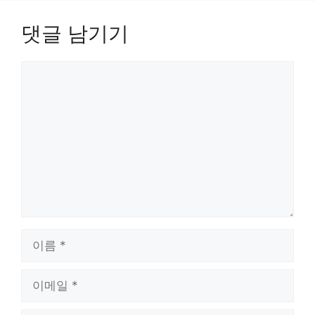
댓글 남기기
댓
글
이
름
이
메
일