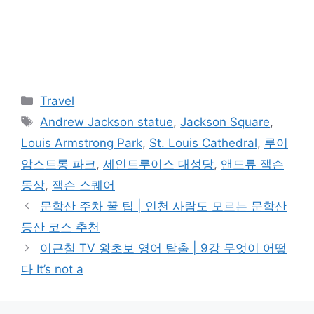
카
Travel
테
태
Andrew Jackson statue
,
Jackson Square
,
고
그
Louis Armstrong Park
,
St. Louis Cathedral
,
루이
리
암스트롱 파크
,
세인트루이스 대성당
,
앤드류 잭슨
동상
,
잭슨 스퀘어
문학산 주차 꿀 팁 | 인천 사람도 모르는 문학산
등산 코스 추천
이근철 TV 왕초보 영어 탈출 | 9강 무엇이 어떻
다 It’s not a