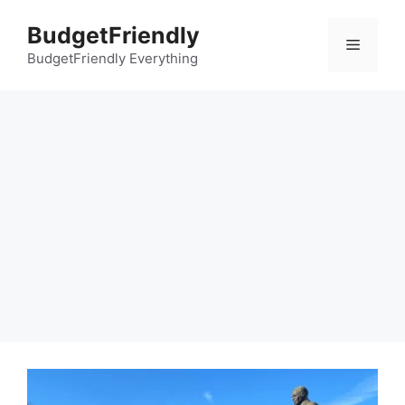
컨
BudgetFriendly
텐
메
츠
BudgetFriendly Everything
로
뉴
건
너
뛰
기