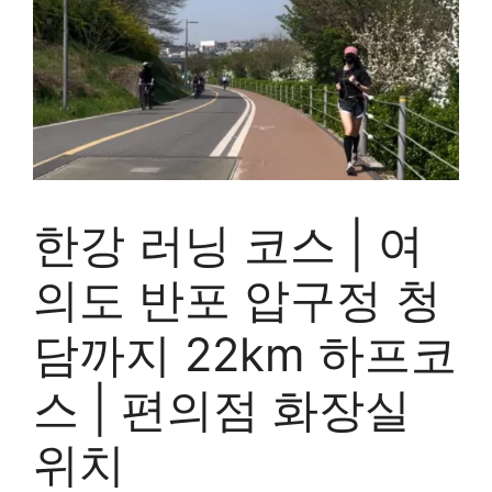
한강 러닝 코스 | 여
의도 반포 압구정 청
담까지 22km 하프코
스 | 편의점 화장실
위치