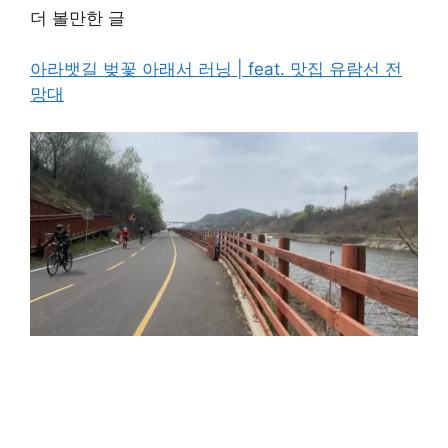
더 볼만한 글
아라뱃길 벚꽃 아래서 러닝 | feat. 맛집 유람선 전
망대