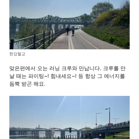
한강철교
맞은편에서 오는 러닝 크루와 만납니다. 크루를 만
날 때는 파이팅~! 힘내세요~! 등 항상 그 에너지를
듬뿍 받곤 해요.