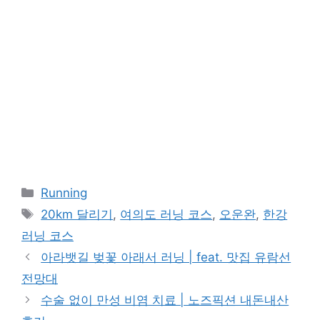
카
Running
테
태
20km 달리기
,
여의도 러닝 코스
,
오운완
,
한강
고
그
러닝 코스
리
아라뱃길 벚꽃 아래서 러닝 | feat. 맛집 유람선
전망대
수술 없이 만성 비염 치료 | 노즈픽션 내돈내산