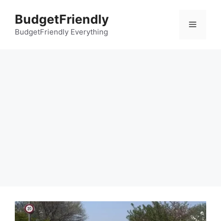
컨
BudgetFriendly
텐
메
츠
BudgetFriendly Everything
로
뉴
건
너
뛰
기