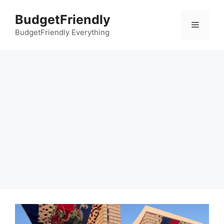
컨
BudgetFriendly
텐
메
츠
BudgetFriendly Everything
로
뉴
건
너
뛰
기