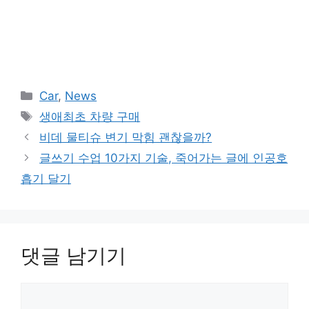
카
Car
,
News
테
태
생애최초 차량 구매
고
그
비데 물티슈 변기 막힘 괜찮을까?
리
글쓰기 수업 10가지 기술, 죽어가는 글에 인공호
흡기 달기
댓글 남기기
댓
글