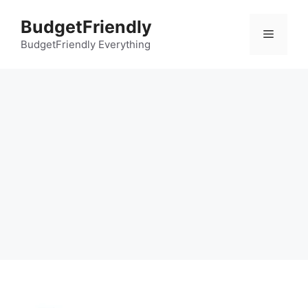
컨
BudgetFriendly
텐
메
츠
BudgetFriendly Everything
로
뉴
건
너
뛰
기