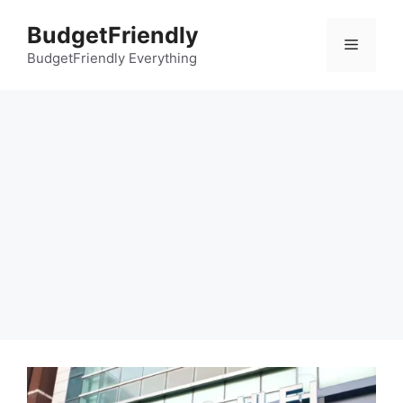
컨
BudgetFriendly
텐
메
츠
BudgetFriendly Everything
로
뉴
건
너
뛰
기