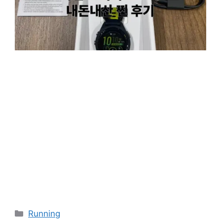
카
Running