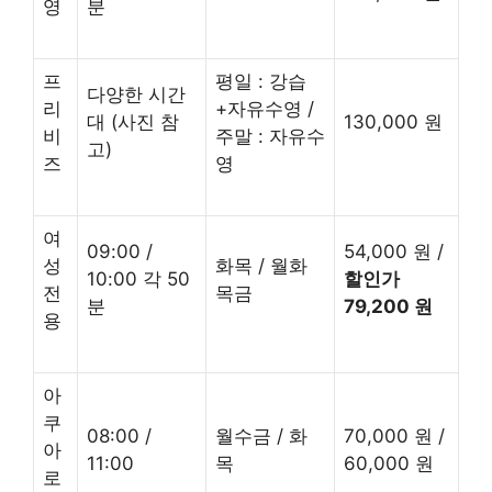
영
분
프
평일 : 강습
다양한 시간
리
+자유수영 /
대 (사진 참
130,000 원
비
주말 : 자유수
고)
즈
영
여
09:00 /
54,000 원 /
성
화목 / 월화
10:00 각 50
할인가
전
목금
분
79,200 원
용
아
쿠
08:00 /
월수금 / 화
70,000 원 /
아
11:00
목
60,000 원
로