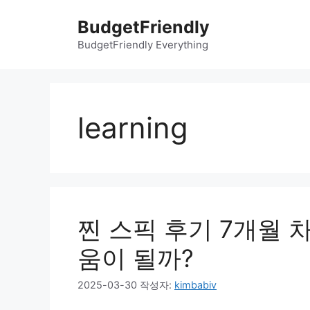
컨
BudgetFriendly
텐
츠
BudgetFriendly Everything
로
건
너
뛰
learning
기
찐 스픽 후기 7개월 
움이 될까?
2025-03-30
작성자:
kimbabiv