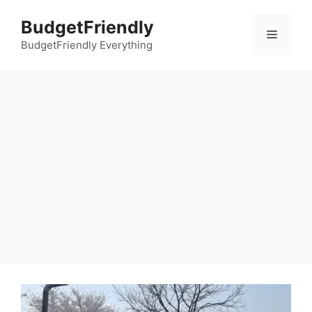
컨
BudgetFriendly
텐
메
츠
BudgetFriendly Everything
로
뉴
건
너
뛰
기