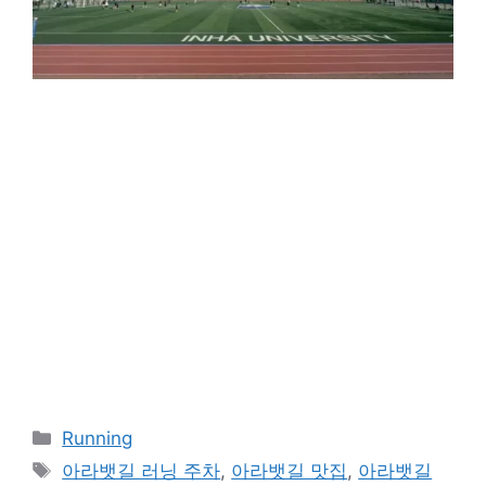
카
Running
테
태
아라뱃길 러닝 주차
,
아라뱃길 맛집
,
아라뱃길