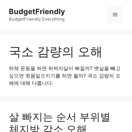
컨
BudgetFriendly
텐
메
츠
BudgetFriendly Everything
로
뉴
건
너
국소 감량의 오해
뛰
기
하체 운동을 하면 허벅지살이 빠질까? 뱃살을 빼고
싶으면 윗몸일으키기를 하면 될까? 국소 감량의 오
해에 대해 다룹니다.
살 빠지는 순서 부위별
체지방 감소 오해