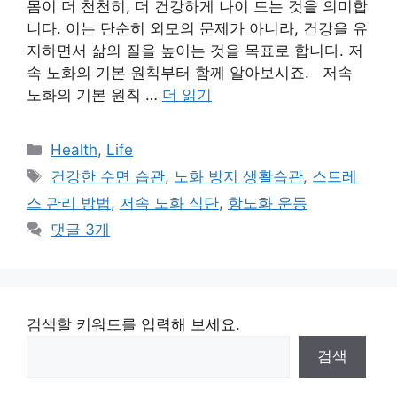
몸이 더 천천히, 더 건강하게 나이 드는 것을 의미합
니다. 이는 단순히 외모의 문제가 아니라, 건강을 유
지하면서 삶의 질을 높이는 것을 목표로 합니다. 저
속 노화의 기본 원칙부터 함께 알아보시죠. 저속
노화의 기본 원칙 …
더 읽기
카
Health
,
Life
테
태
건강한 수면 습관
,
노화 방지 생활습관
,
스트레
고
그
스 관리 방법
,
저속 노화 식단
,
항노화 운동
리
댓글 3개
검색할 키워드를 입력해 보세요.
검색