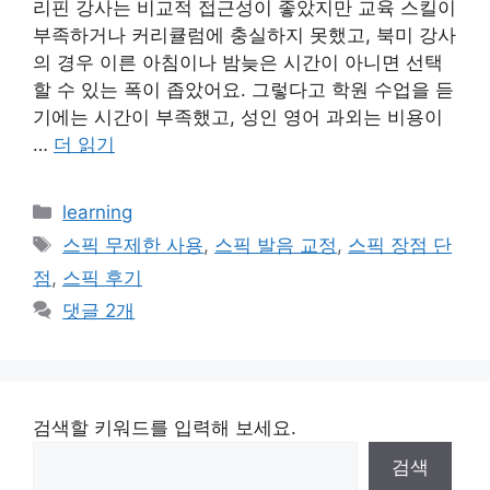
리핀 강사는 비교적 접근성이 좋았지만 교육 스킬이
부족하거나 커리큘럼에 충실하지 못했고, 북미 강사
의 경우 이른 아침이나 밤늦은 시간이 아니면 선택
할 수 있는 폭이 좁았어요. 그렇다고 학원 수업을 듣
기에는 시간이 부족했고, 성인 영어 과외는 비용이
…
더 읽기
카
learning
테
태
스픽 무제한 사용
,
스픽 발음 교정
,
스픽 장점 단
고
그
점
,
스픽 후기
리
댓글 2개
검색할 키워드를 입력해 보세요.
검색