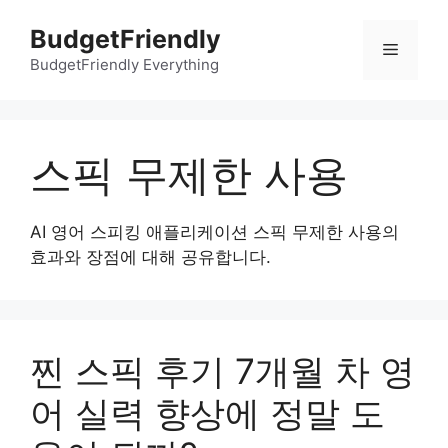
컨
BudgetFriendly
텐
메
츠
BudgetFriendly Everything
로
뉴
건
너
스픽 무제한 사용
뛰
기
AI 영어 스피킹 애플리케이션 스픽 무제한 사용의
효과와 장점에 대해 공유합니다.
찐 스픽 후기 7개월 차 영
어 실력 향상에 정말 도