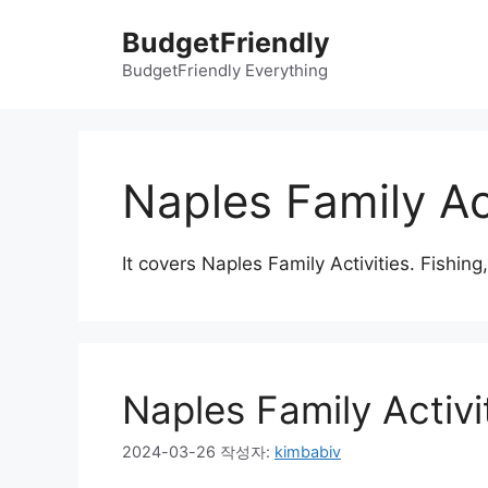
컨
BudgetFriendly
텐
츠
BudgetFriendly Everything
로
건
너
뛰
Naples Family Act
기
It covers Naples Family Activities. Fishing
Naples Family Activi
2024-03-26
작성자:
kimbabiv