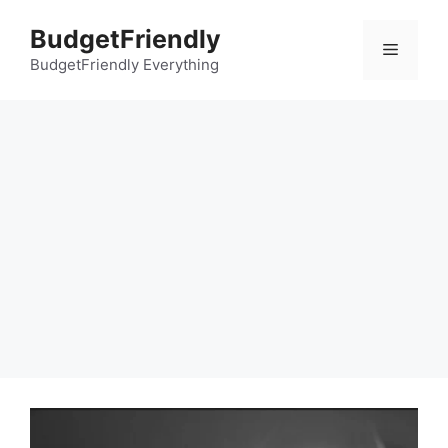
컨
BudgetFriendly
텐
메
츠
BudgetFriendly Everything
로
뉴
건
너
뛰
기