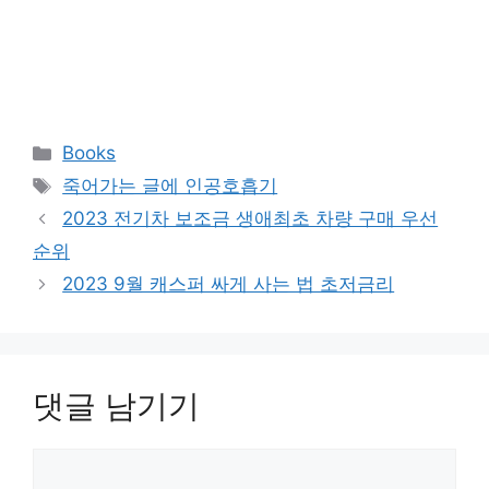
카
Books
테
태
죽어가는 글에 인공호흡기
고
그
2023 전기차 보조금 생애최초 차량 구매 우선
리
순위
2023 9월 캐스퍼 싸게 사는 법 초저금리
댓글 남기기
댓
글