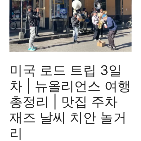
미국 로드 트립 3일
차 | 뉴올리언스 여행
총정리 | 맛집 주차
재즈 날씨 치안 놀거
리