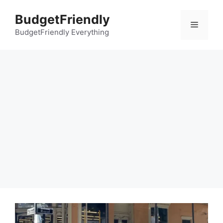
컨
BudgetFriendly
텐
메
츠
BudgetFriendly Everything
로
뉴
건
너
뛰
기