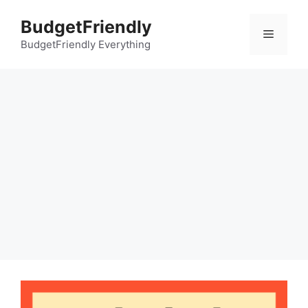
컨
BudgetFriendly
텐
메
츠
BudgetFriendly Everything
로
뉴
건
너
뛰
기