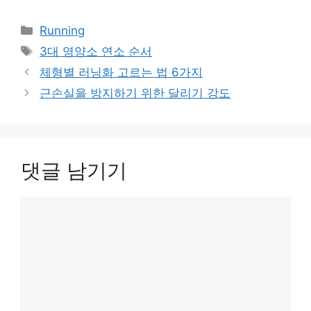
카
Running
테
태
3대 영양소 연소 순서
고
그
체형별 러닝화 고르는 법 6가지
리
근손실을 방지하기 위한 달리기 강도
댓글 남기기
댓
글