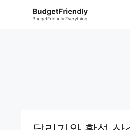
컨
BudgetFriendly
텐
츠
BudgetFriendly Everything
로
건
너
뛰
기
달리기와 활성 산