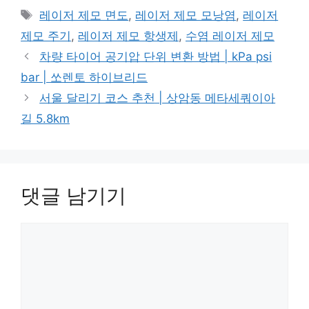
테
태
레이저 제모 면도
,
레이저 제모 모낭염
,
레이저
고
그
제모 주기
,
레이저 제모 항생제
,
수염 레이저 제모
리
차량 타이어 공기압 단위 변환 방법 | kPa psi
bar | 쏘렌토 하이브리드
서울 달리기 코스 추천 | 상암동 메타세쿼이아
길 5.8km
댓글 남기기
댓
글