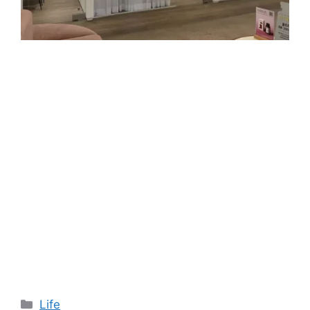
카
Life