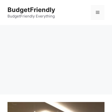
컨
BudgetFriendly
텐
메
츠
BudgetFriendly Everything
로
뉴
건
너
뛰
기