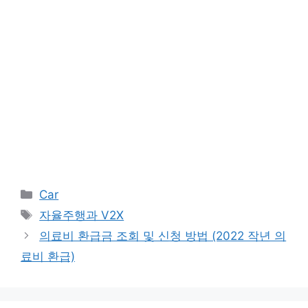
카
Car
테
태
자율주행과 V2X
고
그
의료비 환급금 조회 및 신청 방법 (2022 작년 의
리
료비 환급)