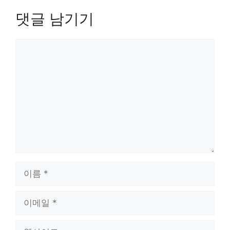
댓글 남기기
댓
글
이
름
이
메
일
웹