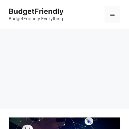
컨
BudgetFriendly
텐
메
츠
BudgetFriendly Everything
로
뉴
건
너
뛰
기