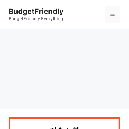
컨
BudgetFriendly
텐
메
츠
BudgetFriendly Everything
로
뉴
건
너
뛰
기