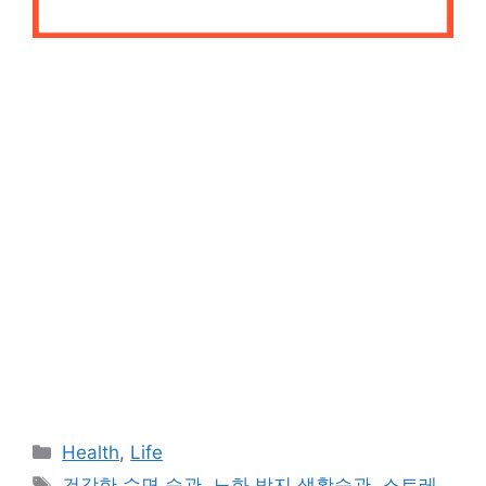
카
Health
,
Life
테
태
건강한 수면 습관
,
노화 방지 생활습관
,
스트레