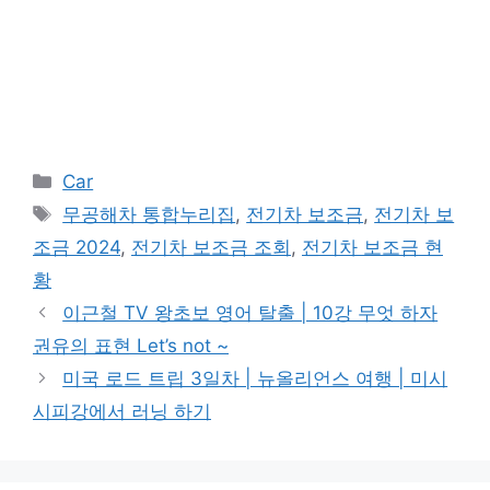
카
Car
테
태
무공해차 통합누리집
,
전기차 보조금
,
전기차 보
고
그
조금 2024
,
전기차 보조금 조회
,
전기차 보조금 현
리
황
이근철 TV 왕초보 영어 탈출 | 10강 무엇 하자
권유의 표현 Let’s not ~
미국 로드 트립 3일차 | 뉴올리언스 여행 | 미시
시피강에서 러닝 하기