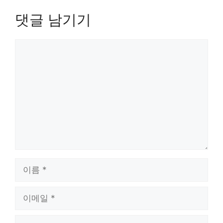
댓글 남기기
댓
글
이
름
이
메
일
웹