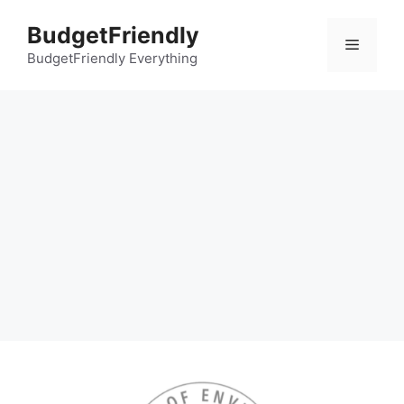
컨
BudgetFriendly
텐
메
츠
BudgetFriendly Everything
로
뉴
건
너
뛰
기