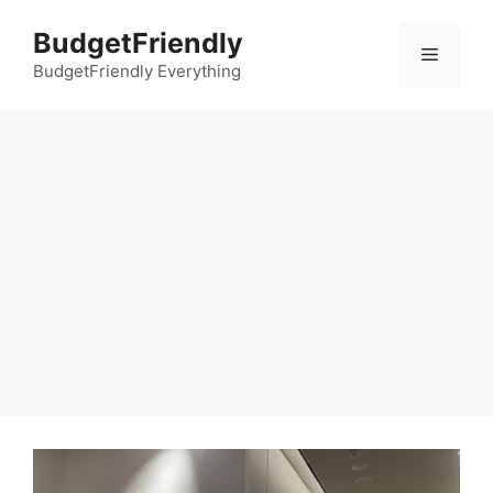
컨
BudgetFriendly
텐
메
츠
BudgetFriendly Everything
로
뉴
건
너
뛰
기