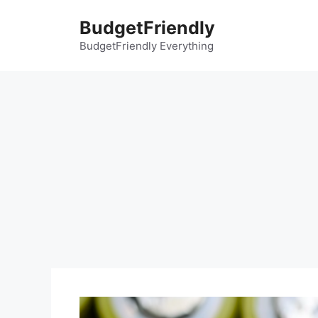
컨
BudgetFriendly
텐
츠
BudgetFriendly Everything
로
건
너
뛰
기