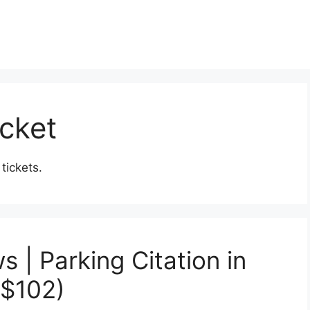
icket
 tickets.
s | Parking Citation in
~$102)