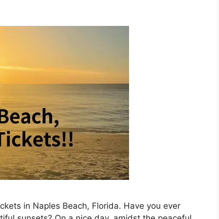
 tickets in Naples Beach, Florida. Have you ever
tiful sunsets? On a nice day, amidst the peaceful