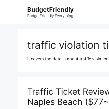
컨
BudgetFriendly
텐
츠
BudgetFriendly Everything
로
건
너
뛰
traffic violation t
기
It covers the details about traffic violation
Traffic Ticket Review
Naples Beach ($77