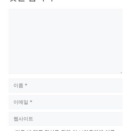
댓
글
이
름
이
메
일
웹
사
이