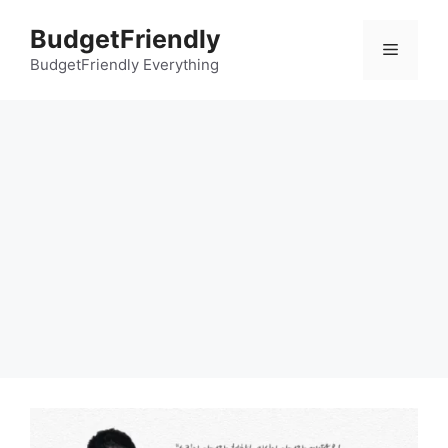
컨
BudgetFriendly
텐
메
츠
BudgetFriendly Everything
로
뉴
건
너
뛰
기