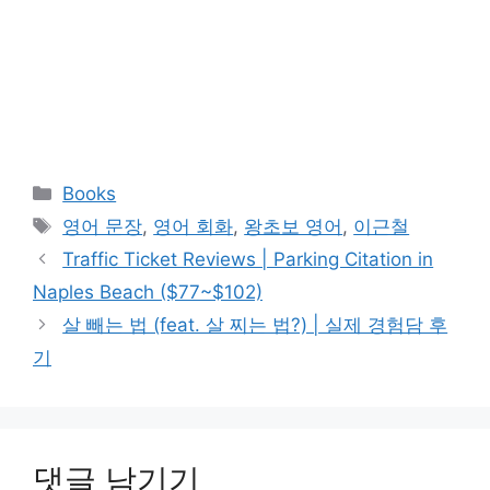
카
Books
테
태
영어 문장
,
영어 회화
,
왕초보 영어
,
이근철
고
그
Traffic Ticket Reviews | Parking Citation in
리
Naples Beach ($77~$102)
살 빼는 법 (feat. 살 찌는 법?) | 실제 경험담 후
기
댓글 남기기