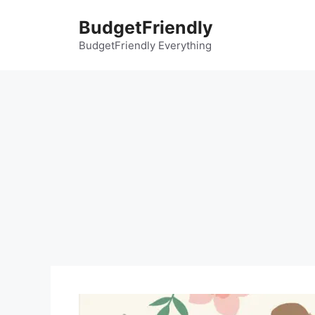
컨
BudgetFriendly
텐
츠
BudgetFriendly Everything
로
건
너
뛰
기