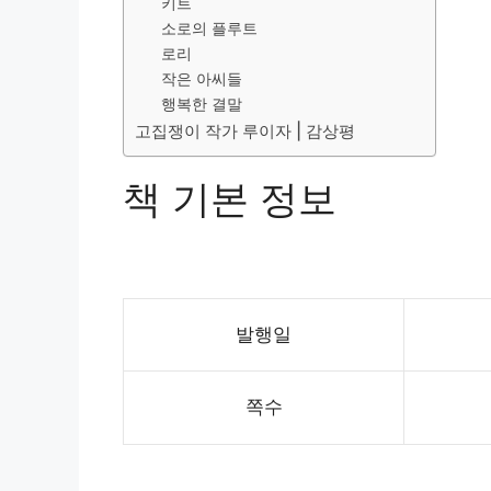
키트
소로의 플루트
로리
작은 아씨들
행복한 결말
고집쟁이 작가 루이자 | 감상평
책 기본 정보
발행일
쪽수