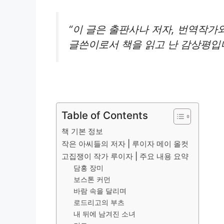
“이 글은 출판사나 저자, 번역작가
글쓴이로서 책을 읽고 난 감상평입니
Table of Contents
책 기본 정보
작은 아씨들의 저자 | 루이자 메이 올컷
고집쟁이 작가 루이자 | 주요 내용 요약
담홍 장미
보스톤 커먼
바람 속을 달리며
로드리고의 부츠
내 뒤에 남겨진 소녀